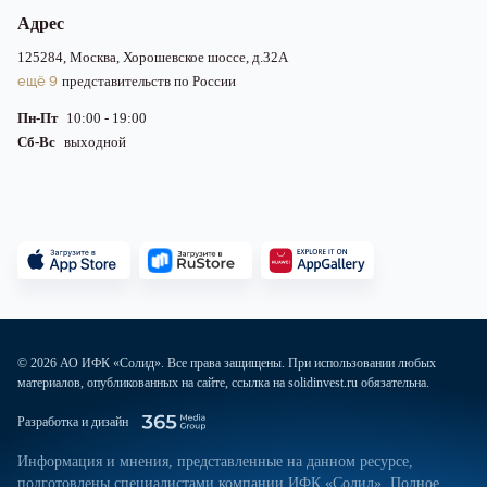
Адрес
125284, Москва, Хорошевское шоссе, д.32А
ещё 9
представительств по России
Пн-Пт
10:00 - 19:00
Сб-Вс
выходной
© 2026 АО ИФК «Солид». Все права защищены. При использовании любых
материалов, опубликованных на сайте, ссылка на solidinvest.ru обязательна.
Разработка и дизайн
Информация и мнения, представленные на данном ресурсе,
подготовлены специалистами компании ИФК «Солид». Полное