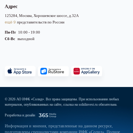
Адрес
125284, Москва, Хорошевское шоссе, д.32А
ещё 9
представительств по России
Пн-Пт
10:00 - 19:00
Сб-Вс
выходной
© 2026 АО ИФК «Солид». Все права защищены. При использовании любых
материалов, опубликованных на сайте, ссылка на solidinvest.ru обязательна.
Разработка и дизайн
Информация и мнения, представленные на данном ресурсе,
подготовлены специалистами компании ИФК «Солид». Полное