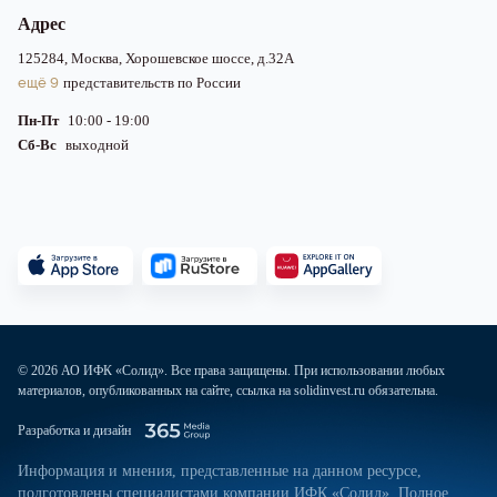
Адрес
125284, Москва, Хорошевское шоссе, д.32А
ещё 9
представительств по России
Пн-Пт
10:00 - 19:00
Сб-Вс
выходной
© 2026 АО ИФК «Солид». Все права защищены. При использовании любых
материалов, опубликованных на сайте, ссылка на solidinvest.ru обязательна.
Разработка и дизайн
Информация и мнения, представленные на данном ресурсе,
подготовлены специалистами компании ИФК «Солид». Полное