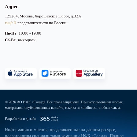
Адрес
125284, Москва, Хорошевское шоссе, д.32А
ещё 9
представительств по России
Пн-Пт
10:00 - 19:00
Сб-Вс
выходной
© 2026 АО ИФК «Солид». Все права защищены. При использовании любых
материалов, опубликованных на сайте, ссылка на solidinvest.ru обязательна.
Разработка и дизайн
Информация и мнения, представленные на данном ресурсе,
подготовлены специалистами компании ИФК «Солид». Полное