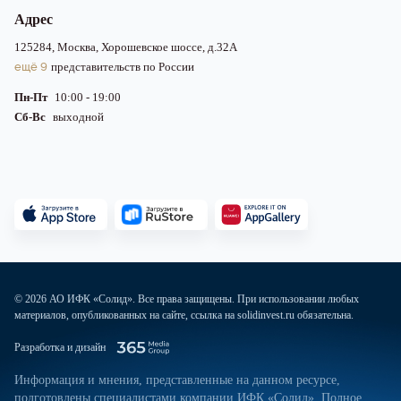
Адрес
125284, Москва, Хорошевское шоссе, д.32А
ещё 9
представительств по России
Пн-Пт
10:00 - 19:00
Сб-Вс
выходной
© 2026 АО ИФК «Солид». Все права защищены. При использовании любых
материалов, опубликованных на сайте, ссылка на solidinvest.ru обязательна.
Разработка и дизайн
Информация и мнения, представленные на данном ресурсе,
подготовлены специалистами компании ИФК «Солид». Полное