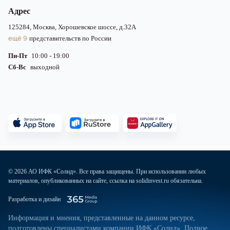
Адрес
125284, Москва, Хорошевское шоссе, д.32А
ещё 9
представительств по России
Пн-Пт
10:00 - 19:00
Сб-Вс
выходной
© 2026 АО ИФК «Солид». Все права защищены. При использовании любых
материалов, опубликованных на сайте, ссылка на solidinvest.ru обязательна.
Разработка и дизайн
Информация и мнения, представленные на данном ресурсе,
подготовлены специалистами компании ИФК «Солид». Полное