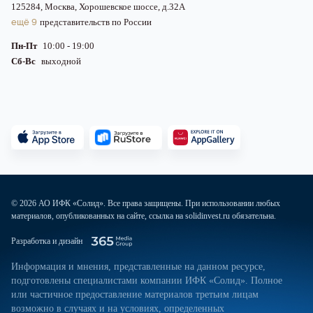
125284, Москва, Хорошевское шоссе, д.32А
ещё 9
представительств по России
Пн-Пт
10:00 - 19:00
Сб-Вс
выходной
© 2026 АО ИФК «Солид». Все права защищены. При использовании любых
материалов, опубликованных на сайте, ссылка на solidinvest.ru обязательна.
Разработка и дизайн
Информация и мнения, представленные на данном ресурсе,
подготовлены специалистами компании ИФК «Солид». Полное
или частичное предоставление материалов третьим лицам
возможно в случаях и на условиях, определенных