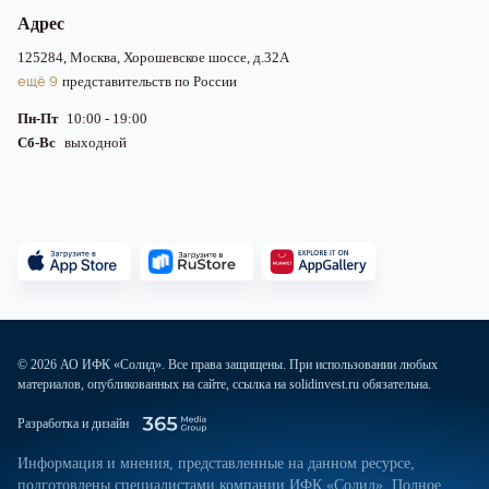
Адрес
125284, Москва, Хорошевское шоссе, д.32А
ещё 9
представительств по России
Пн-Пт
10:00 - 19:00
Сб-Вс
выходной
© 2026 АО ИФК «Солид». Все права защищены. При использовании любых
материалов, опубликованных на сайте, ссылка на solidinvest.ru обязательна.
Разработка и дизайн
Информация и мнения, представленные на данном ресурсе,
подготовлены специалистами компании ИФК «Солид». Полное