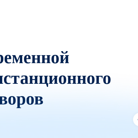
ременной
истанционного
воров